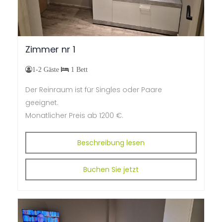
Email
Sonderwünsche ?
Zimmer
nr
1
1-2 Gäste
1 Bett
AUGUST 2026
←
→
Der Reinraum ist für Singles oder Paare
geeignet.
M
onatlicher Preis ab
1200 €.
Mo.
Di.
Mi.
Do.
Fr.
Sa.
So.
27
28
29
30
31
1
2
Beschreibung lesen
3
4
5
6
7
8
9
Buchen Sie jetzt
10
11
12
13
14
15
16
17
18
19
20
21
22
23