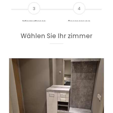
3
4
Informationen
Reservierung
Wählen
Sie
Ihr
zimmer
Name
*
Nachname
*
Geschlecht