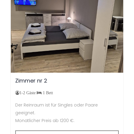
24
25
26
27
28
29
30
31
1
2
3
4
5
6
Zimmer
nr
2
1-2 Gäste
1 Bett
Der Reinraum ist für Singles oder Paare
geeignet.
M
onatlicher Preis ab
1200 €.